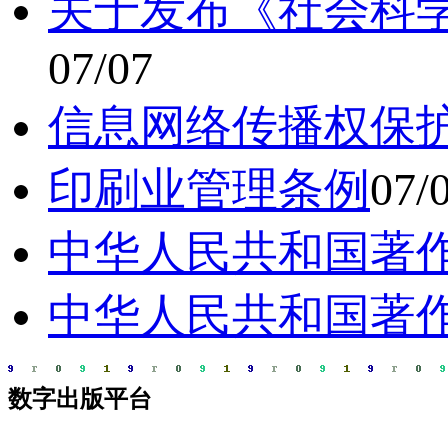
关于发布《社会科
07/07
信息网络传播权保
印刷业管理条例
07/
中华人民共和国著
中华人民共和国著
数字出版平台