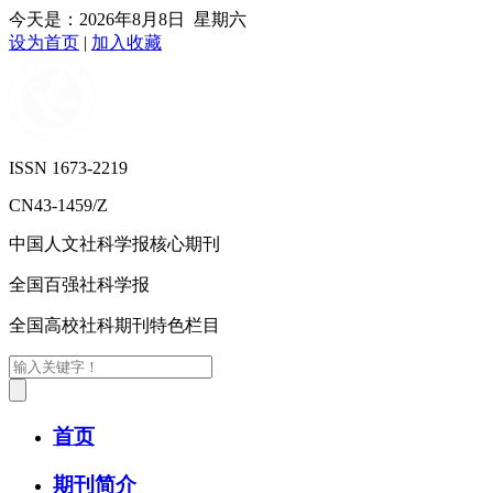
今天是：
2026年8月8日 星期六
设为首页
|
加入收藏
ISSN 1673-2219
CN43-1459/Z
中国人文社科学报核心期刊
全国百强社科学报
全国高校社科期刊特色栏目
首页
期刊简介