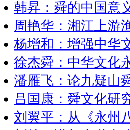
韩昇：舜的中国意
周艳华：湘江上游
杨增和：增强中华
徐杰舜：中华文化
潘雁飞：论九疑山
吕国康：舜文化研
刘翼平：从《永州