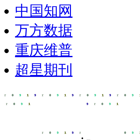
中国知网
万方数据
重庆维普
超星期刊