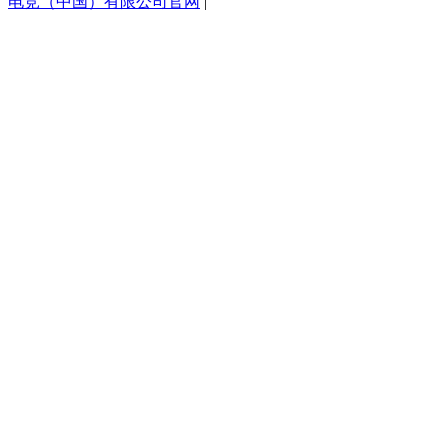
电竞（中国）有限公司官网
|