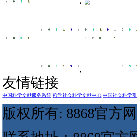
友情链接
中国科学文献服务系统
哲学社会科学文献中心
中国社会科学引
版权所有: 8868官