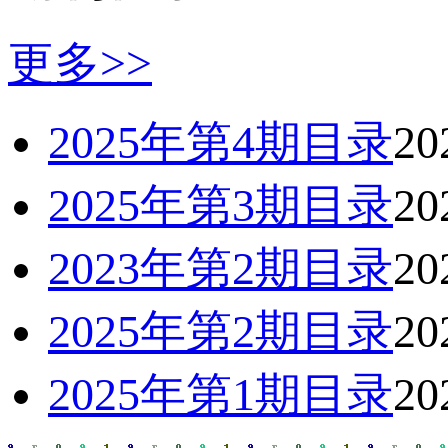
更多>>
2025年第4期目录
20
2025年第3期目录
20
2023年第2期目录
20
2025年第2期目录
20
2025年第1期目录
20