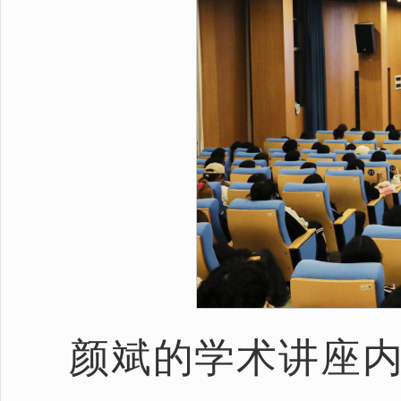
颜斌的学术讲座