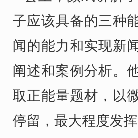
子应该具备的三种
闻的能力和实现新
阐述和案例分析。
取正能量题材，以
停留，最大程度发挥