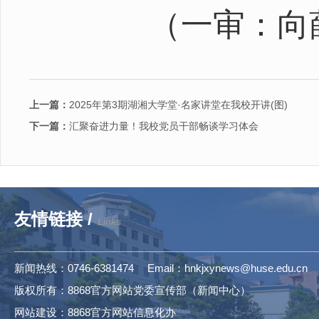
（一审：向
上一篇：
2025年第3期湖湘大学堂·名家讲堂在我校开讲(图)
下一篇：
汇聚奋进力量！我校党员干部畅谈学习体会
友情链接 /
Links
新闻热线：0746-6381474 Email：hnkjxynews@huse.edu.cn
版权所有：8868官方网站党委宣传部（新闻中心）
网站建设：8868官方网站信息化办