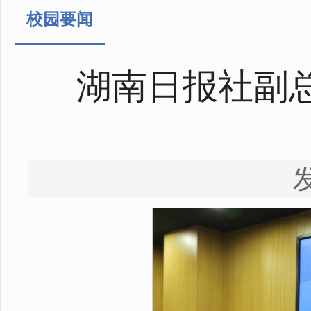
校园要闻
湖南日报社副
发