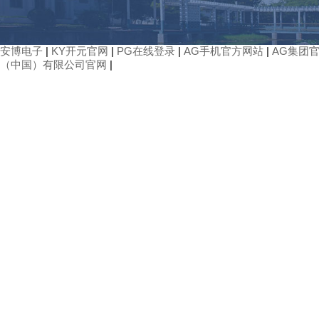
安博电子
|
KY开元官网
|
PG在线登录
|
AG手机官方网站
|
AG集团官
（中国）有限公司官网
|