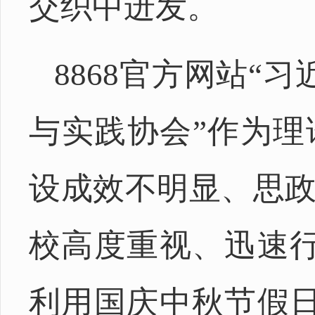
交织中迸发。
8868官方网站
与实践协会”作为理
设成效不明显、思政
校高度重视、迅速
利用国庆中秋节假