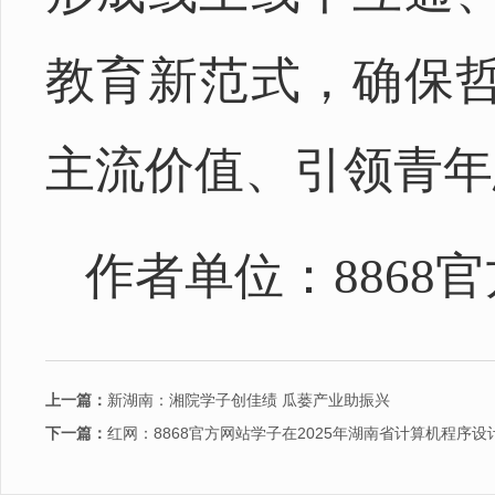
教育新范式，确保
主流价值、引领青年
作者单位：8868
上一篇：
新湖南：湘院学子创佳绩 瓜蒌产业助振兴
下一篇：
红网：8868官方网站学子在2025年湖南省计算机程序