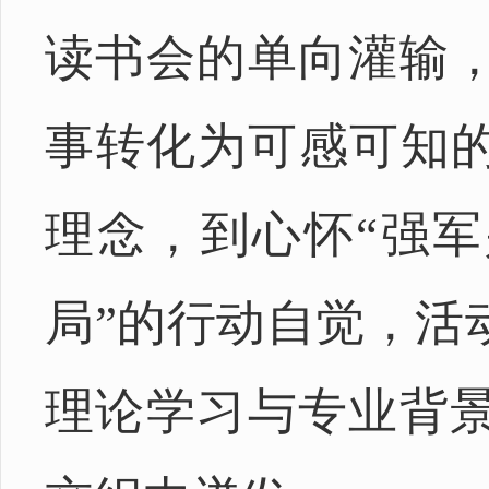
读书会的单向灌输
事转化为可感可知的
理念，到心怀“强军
局”的行动自觉，活
理论学习与专业背