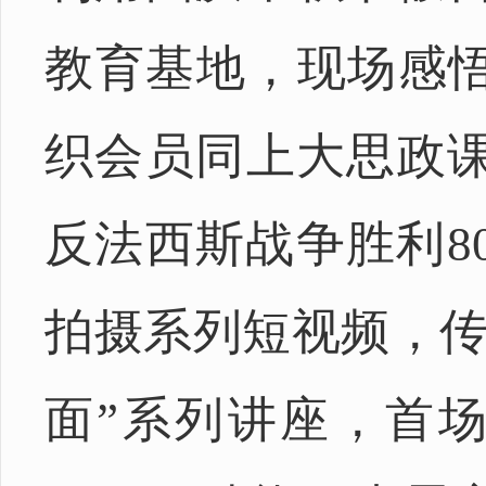
教育基地，现场感悟
织会员同上大思政
反法西斯战争胜利8
拍摄系列短视频，传
面”系列讲座，首