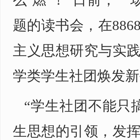
么‘燃’！”日前，
题的读书会，在88
主义思想研究与实践
学类学生社团焕发新
“学生社团不能只
生思想的引领，发挥