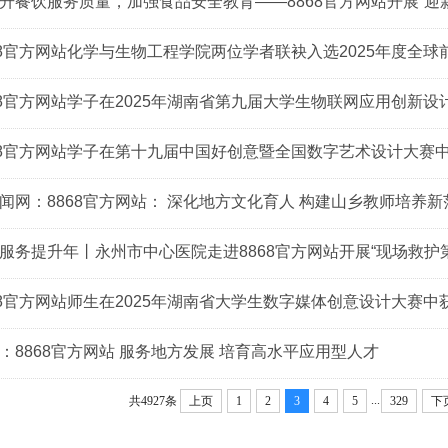
升餐饮服务质量，加强食品安全教育——8868官方网站开展“迎
68官方网站化学与生物工程学院两位学者联袂入选2025年度全球
68官方网站学子在2025年湖南省第九届大学生物联网应用创新
68官方网站学子在第十九届中国好创意暨全国数字艺术设计大赛
闻网：8868官方网站： 深化地方文化育人 构建山乡教师培养新
服务提升年丨永州市中心医院走进8868官方网站开展“现场救护
68官方网站师生在2025年湖南省大学生数字媒体创意设计大赛中
：8868官方网站 服务地方发展 培育高水平应用型人才
...
共4927条
上页
1
2
3
4
5
329
下