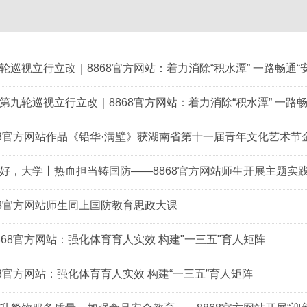
轮巡视立行立改｜8868官方网站：着力消除“积水潭” 一路畅通“
第九轮巡视立行立改｜8868官方网站：着力消除“积水潭” 一路畅
68官方网站作品《铅华·满壁》获湖南省第十一届青年文化艺术节
好，大学丨热血担当铸国防——8868官方网站师生开展主题实
68官方网站师生同上国防教育思政大课
868官方网站：强化体育育人实效 构建"一三五"育人矩阵
68官方网站：强化体育育人实效 构建“一三五”育人矩阵