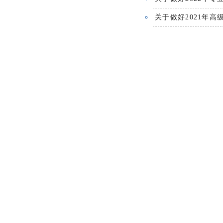
关于做好2021年