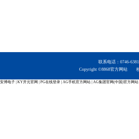
联系电话：0746-6381
Copyright ©8868官方
安博电子
|
KY开元官网
|
PG在线登录
|
AG手机官方网站
|
AG集团官网(中国)官方网站