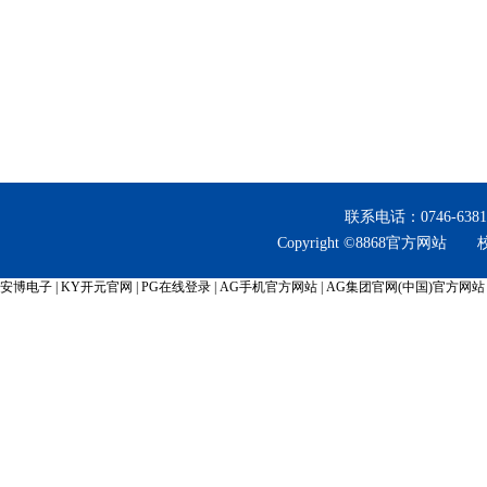
联系电话：0746-6381
Copyright ©8868官方
安博电子
|
KY开元官网
|
PG在线登录
|
AG手机官方网站
|
AG集团官网(中国)官方网站