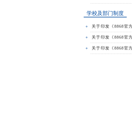
学校及部门制度
关于印发《8868官
关于印发《8868
关于印发《8868